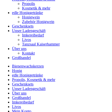
Propolis
Kosmetik & mehr
edle Honiggetränke
Honigwein
Zubehör Honigwein
Geschenksets
Unser Ladengeschäft
Imkereibedarf
Livos
Tanzsaal Kaiserhammer
Über uns
Kontakt
Großhandel
Bienenwachskerzen
Honig
edle Honiggetränke
Propolis, Kosmetik & mehr
Geschenksets
Unser Ladengeschäft
Über uns
Großhandel
Imkereibedarf
Livos
Mein Konto